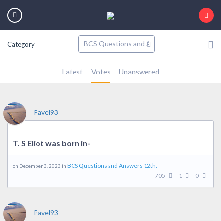
Category
Latest
Votes
Unanswered
Pavel93
T. S Eliot was born in-
BCS Questions and Answers 12th.
on December 3, 2023 in
705
1
0
Pavel93